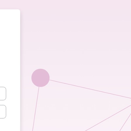
t: Datu valsts inspekcijas e-mā