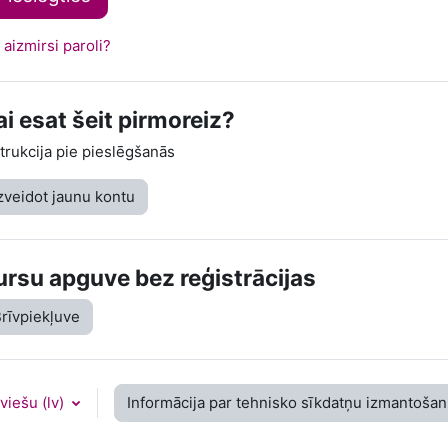
 aizmirsi paroli?
ai esat šeit pirmoreiz?
trukcija pie pieslēgšanās
zveidot jaunu kontu
ursu apguve bez reģistrācijas
rīvpiekļuve
viešu ‎(lv)‎
Informācija par tehnisko sīkdatņu izmantoša