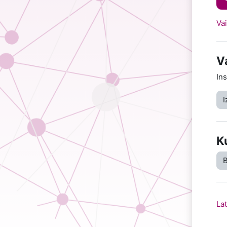
Vai
V
Ins
I
K
B
Lat