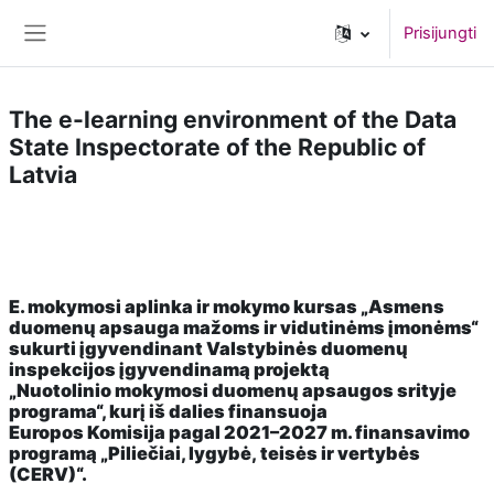
Pereiti į pagrindinį turinį
Prisijungti
Šoninis skydelis
The e-learning environment of the Data
State Inspectorate of the Republic of
Latvia
E. mokymosi aplinka ir mokymo
kursas „Asmens
duomenų apsauga mažoms ir vidutinėms įmonėms“
sukurti
įgyvendinant Valstybinės duomenų
inspekcijos įgyvendinamą projektą
„Nuotolinio
mokymosi duomenų apsaugos srityje
programa“, kurį iš dalies finansuoja
Europos
Komisija pagal 2021–2027 m. finansavimo
programą „Piliečiai, lygybė,
teisės ir vertybės
(CERV)“.